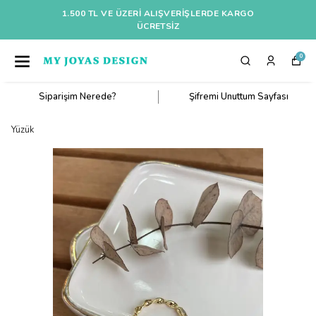
1.500 TL VE ÜZERI ALIŞVERIŞLERDE KARGO
ÜCRETSİZ
0
Siparişim Nerede?
Şifremi Unuttum Sayfası
Yüzük