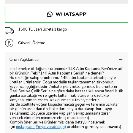
WHATSAPP
1500 TL üzeri ücretsiz kargo
Güvenli Ödeme
Ürün Açıklaması
İncelemekte olduğunuz ürünümüz 14K Altın Kaplama Seri'mize ait
bir üründür. Peki "14K Altın Kaplama Serisi" ne demek?
Bu özelliğe sahip ürünlerimiz 14K altın kaplama teknolojisiyle
üretilen ürünlerdir. Çoğu modelin taşları tamamen zirkondur,
kuyumcu işçiliğindedir. Antialerjiktir, nikel içermez. Bu ürünlerin
Özel Seri ve Çelik Seri'sine göre daha hassas kullanımı önerilir. İlk
günkü parlaklığı ve rengiyle kullanmak isterseniz özellikle
kimyasal etmenlerden uzak durmanızı tavsiye ederiz.
Bir de özellikle yoğun koşuşturmacalı geçen ve tere maruz kalan
bir günün ardından özellikle duru suyla durulayıp, kurulayıp
saklamanız. Böylece üzerine yapışan ve kaplamasına zarar
verecek etmenleri minimize etmiş olacaksınız :)
Kombin önerileri ve ürünlerimizi daha detaylı incelemek
için
instagram (#myjoyasdesign)
profilimizi gezmeyi unutmayın :)