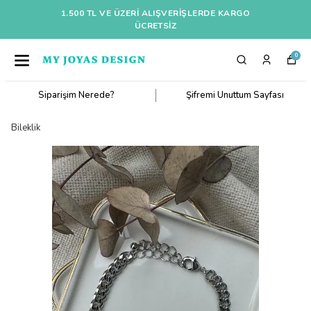
1.500 TL VE ÜZERI ALIŞVERIŞLERDE KARGO
ÜCRETSİZ
0
Siparişim Nerede?
Şifremi Unuttum Sayfası
Bileklik