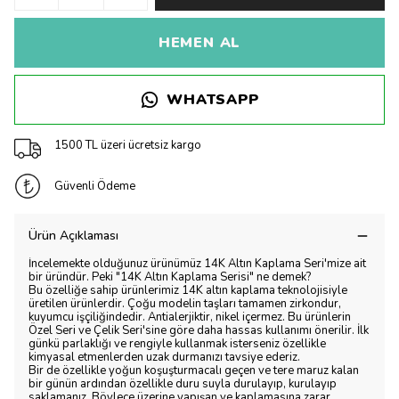
HEMEN AL
WHATSAPP
1500 TL üzeri ücretsiz kargo
Güvenli Ödeme
Ürün Açıklaması
İncelemekte olduğunuz ürünümüz 14K Altın Kaplama Seri'mize ait
bir üründür. Peki "14K Altın Kaplama Serisi" ne demek?
Bu özelliğe sahip ürünlerimiz 14K altın kaplama teknolojisiyle
üretilen ürünlerdir. Çoğu modelin taşları tamamen zirkondur,
kuyumcu işçiliğindedir. Antialerjiktir, nikel içermez. Bu ürünlerin
Özel Seri ve Çelik Seri'sine göre daha hassas kullanımı önerilir. İlk
günkü parlaklığı ve rengiyle kullanmak isterseniz özellikle
kimyasal etmenlerden uzak durmanızı tavsiye ederiz.
Bir de özellikle yoğun koşuşturmacalı geçen ve tere maruz kalan
bir günün ardından özellikle duru suyla durulayıp, kurulayıp
saklamanız. Böylece üzerine yapışan ve kaplamasına zarar