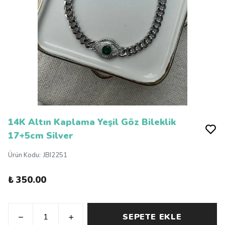
14K Altın Kaplama Yeşil Göz Bileklik
17+5cm Silver
Ürün Kodu
:
JBI2251
₺ 350.00
SEPETE EKLE