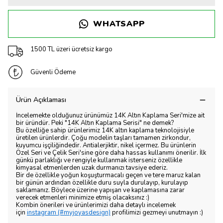
WHATSAPP
1500 TL üzeri ücretsiz kargo
Güvenli Ödeme
Ürün Açıklaması
İncelemekte olduğunuz ürünümüz 14K Altın Kaplama Seri'mize ait
bir üründür. Peki "14K Altın Kaplama Serisi" ne demek?
Bu özelliğe sahip ürünlerimiz 14K altın kaplama teknolojisiyle
üretilen ürünlerdir. Çoğu modelin taşları tamamen zirkondur,
kuyumcu işçiliğindedir. Antialerjiktir, nikel içermez. Bu ürünlerin
Özel Seri ve Çelik Seri'sine göre daha hassas kullanımı önerilir. İlk
günkü parlaklığı ve rengiyle kullanmak isterseniz özellikle
kimyasal etmenlerden uzak durmanızı tavsiye ederiz.
Bir de özellikle yoğun koşuşturmacalı geçen ve tere maruz kalan
bir günün ardından özellikle duru suyla durulayıp, kurulayıp
saklamanız. Böylece üzerine yapışan ve kaplamasına zarar
verecek etmenleri minimize etmiş olacaksınız :)
Kombin önerileri ve ürünlerimizi daha detaylı incelemek
için
instagram (#myjoyasdesign)
profilimizi gezmeyi unutmayın :)