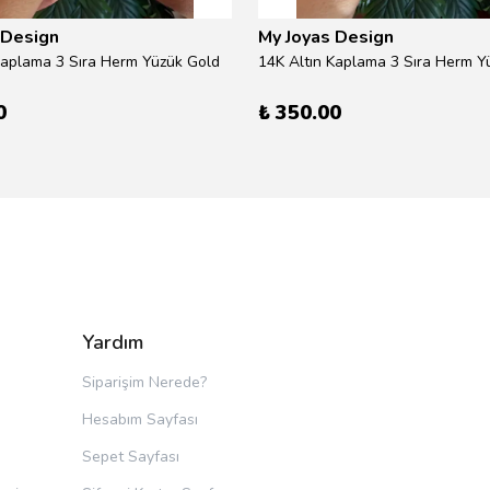
 Design
My Joyas Design
Kaplama 3 Sıra Herm Yüzük Gold
14K Altın Kaplama 3 Sıra Herm Yü
0
₺ 350.00
Yardım
Siparişim Nerede?
Hesabım Sayfası
Sepet Sayfası