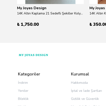
My Joyas Design
My Joyas
ilver
14K Altın Kaplama 21 Sedefli Şekiller Kolye 46cm
14K Altın 
₺ 1,750.00
₺ 350.0
Kategoriler
Kurumsal
İndirim
Hakkımızda
Yeniler
İptal ve İade Şartları
Bileklik
Gizlilik ve Güvenlik