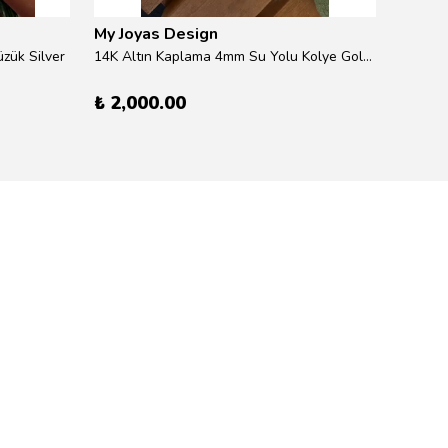
My Joyas Design
My Jo
zük Silver
14K Altın Kaplama 4mm Su Yolu Kolye Gold 41cm
14K Alt
₺ 2,000.00
₺ 600