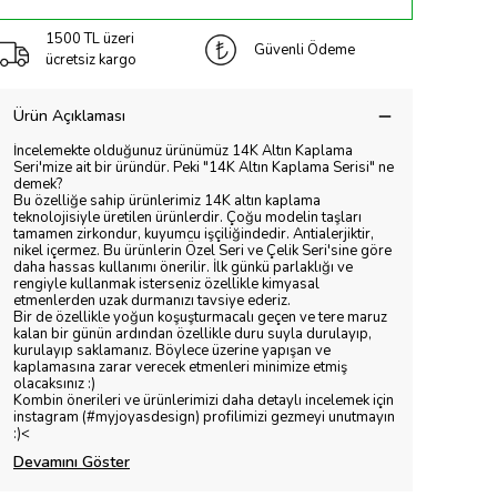
1500 TL üzeri
Güvenli Ödeme
ücretsiz kargo
Ürün Açıklaması
İncelemekte olduğunuz ürünümüz 14K Altın Kaplama
Seri'mize ait bir üründür. Peki "14K Altın Kaplama Serisi" ne
demek?
Bu özelliğe sahip ürünlerimiz 14K altın kaplama
teknolojisiyle üretilen ürünlerdir. Çoğu modelin taşları
tamamen zirkondur, kuyumcu işçiliğindedir. Antialerjiktir,
nikel içermez. Bu ürünlerin Özel Seri ve Çelik Seri'sine göre
daha hassas kullanımı önerilir. İlk günkü parlaklığı ve
rengiyle kullanmak isterseniz özellikle kimyasal
etmenlerden uzak durmanızı tavsiye ederiz.
Bir de özellikle yoğun koşuşturmacalı geçen ve tere maruz
kalan bir günün ardından özellikle duru suyla durulayıp,
kurulayıp saklamanız. Böylece üzerine yapışan ve
kaplamasına zarar verecek etmenleri minimize etmiş
olacaksınız :)
Kombin önerileri ve ürünlerimizi daha detaylı incelemek için
instagram (#myjoyasdesign) profilimizi gezmeyi unutmayın
:)<
Devamını Göster