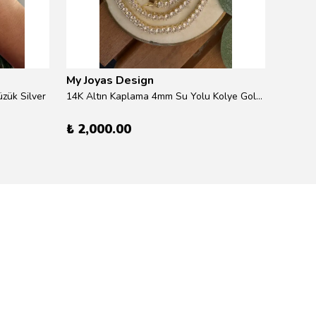
My Joyas Design
My Jo
zük Silver
14K Altın Kaplama 4mm Su Yolu Kolye Gold 41cm
14K Alt
₺ 2,000.00
₺ 600