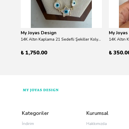
My Joyas Design
My Joyas
ilver
14K Altın Kaplama 21 Sedefli Şekiller Kolye 46cm
14K Altın 
₺ 1,750.00
₺ 350.0
Kategoriler
Kurumsal
İndirim
Hakkımızda