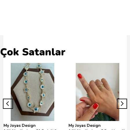
Yorumlar
Bu ürün için henüz yorum yapılmamış.
Çok Satanlar
My Joyas Design
My Joyas Design