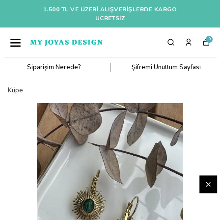
1.500 TL VE ÜZERI ALIŞVERIŞLERDE KARGO
ÜCRETSİZ
0
Siparişim Nerede?
Şifremi Unuttum Sayfası
Küpe