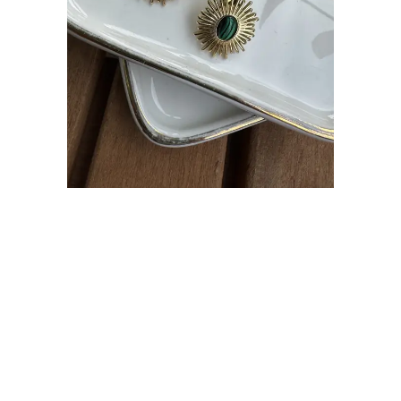
Çelik Etnik Koleksiyonu Küpe
Ürün Kodu
:
JKU4126
₺ 249.99
Stoğa Gelince Haber Ver