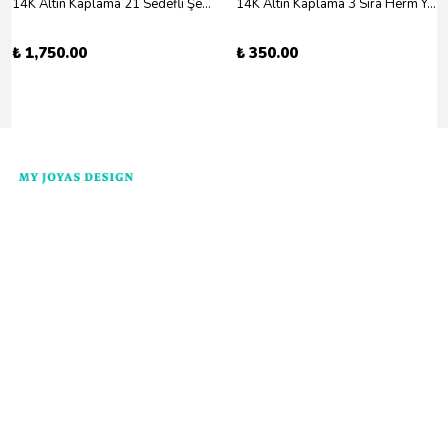
14K Altın Kaplama 21 Sedefli Şekiller Kolye 46cm
14K Altın Kaplama 3 Sıra Herm Yüzük Gold
₺ 1,750.00
₺ 350.00
Kategoriler
Kurumsal
Yardım