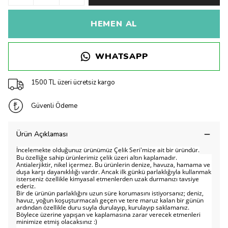
HEMEN AL
WHATSAPP
1500 TL üzeri ücretsiz kargo
Güvenli Ödeme
Ürün Açıklaması
İncelemekte olduğunuz ürünümüz Çelik Seri'mize ait bir üründür.
Bu özelliğe sahip ürünlerimiz çelik üzeri altın kaplamadır.
Antialerjiktir, nikel içermez. Bu ürünlerin denize, havuza, hamama ve
duşa karşı dayanıklılığı vardır. Ancak ilk günkü parlaklığıyla kullanmak
isterseniz özellikle kimyasal etmenlerden uzak durmanızı tavsiye
ederiz.
Bir de ürünün parlaklığını uzun süre korumasını istiyorsanız; deniz,
havuz, yoğun koşuşturmacalı geçen ve tere maruz kalan bir günün
ardından özellikle duru suyla durulayıp, kurulayıp saklamanız.
Böylece üzerine yapışan ve kaplamasına zarar verecek etmenleri
minimize etmiş olacaksınız :)