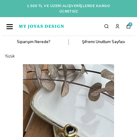
1.500 TL VE ÜZERI ALIŞVERIŞLERDE KARGO
ÜCRETSİZ
0
Siparişim Nerede?
Şifremi Unuttum Sayfası
Yüzük