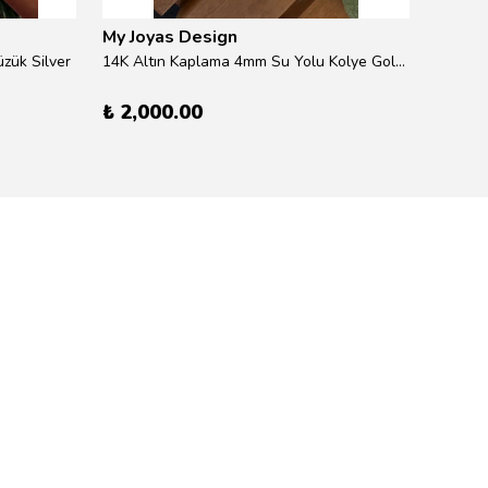
My Joyas Design
My Jo
zük Silver
14K Altın Kaplama 4mm Su Yolu Kolye Gold 41cm
14K Alt
₺ 2,000.00
₺ 600