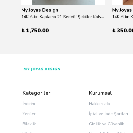
My Joyas Design
My Joyas
ilver
14K Altın Kaplama 21 Sedefli Şekiller Kolye 46cm
14K Altın 
₺ 1,750.00
₺ 350.0
Kategoriler
Kurumsal
İndirim
Hakkımızda
Yeniler
İptal ve İade Şartları
Bileklik
Gizlilik ve Güvenlik