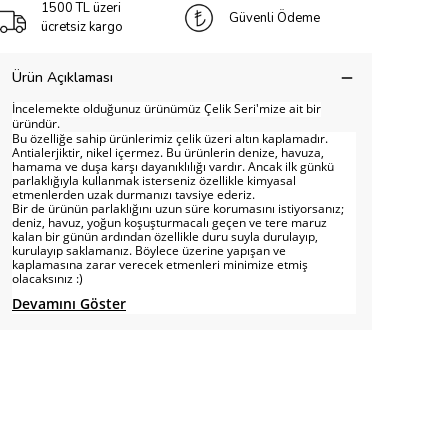
1500 TL üzeri
Güvenli Ödeme
ücretsiz kargo
Ürün Açıklaması
İncelemekte olduğunuz ürünümüz Çelik Seri'mize ait bir
üründür.
Bu özelliğe sahip ürünlerimiz çelik üzeri altın kaplamadır.
Antialerjiktir, nikel içermez. Bu ürünlerin denize, havuza,
hamama ve duşa karşı dayanıklılığı vardır. Ancak ilk günkü
parlaklığıyla kullanmak isterseniz özellikle kimyasal
etmenlerden uzak durmanızı tavsiye ederiz.
Bir de ürünün parlaklığını uzun süre korumasını istiyorsanız;
deniz, havuz, yoğun koşuşturmacalı geçen ve tere maruz
kalan bir günün ardından özellikle duru suyla durulayıp,
kurulayıp saklamanız. Böylece üzerine yapışan ve
kaplamasına zarar verecek etmenleri minimize etmiş
olacaksınız :)
Devamını Göster