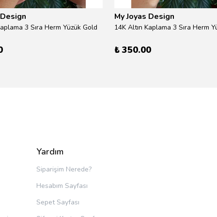
 Design
My Joyas Design
Kaplama 3 Sıra Herm Yüzük Gold
14K Altın Kaplama 3 Sıra Herm Yü
0
₺ 350.00
Yardım
Siparişim Nerede?
Hesabım Sayfası
Sepet Sayfası