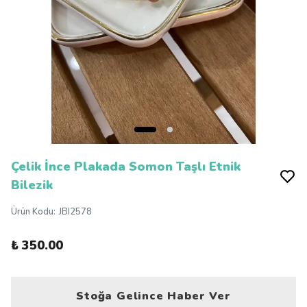
Çelik İnce Plakada Somon Taşlı Etnik
Bilezik
Ürün Kodu
:
JBI2578
₺ 350.00
Stoğa Gelince Haber Ver