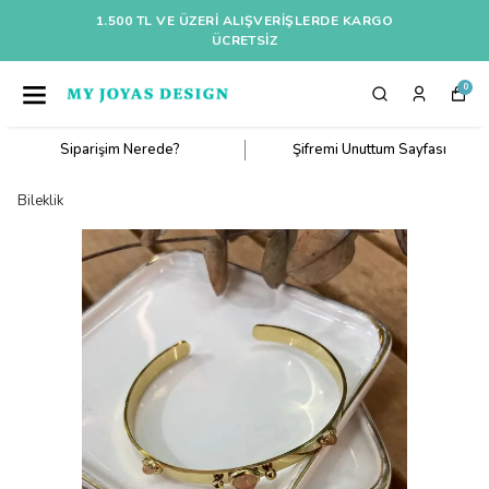
1.500 TL VE ÜZERI ALIŞVERIŞLERDE KARGO
ÜCRETSİZ
0
Siparişim Nerede?
Şifremi Unuttum Sayfası
Bileklik