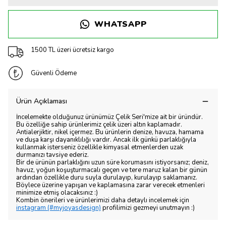
WHATSAPP
1500 TL üzeri ücretsiz kargo
Güvenli Ödeme
Ürün Açıklaması
İncelemekte olduğunuz ürünümüz Çelik Seri'mize ait bir üründür.
Bu özelliğe sahip ürünlerimiz çelik üzeri altın kaplamadır.
Antialerjiktir, nikel içermez. Bu ürünlerin denize, havuza, hamama
ve duşa karşı dayanıklılığı vardır. Ancak ilk günkü parlaklığıyla
kullanmak isterseniz özellikle kimyasal etmenlerden uzak
durmanızı tavsiye ederiz.
Bir de ürünün parlaklığını uzun süre korumasını istiyorsanız; deniz,
havuz, yoğun koşuşturmacalı geçen ve tere maruz kalan bir günün
ardından özellikle duru suyla durulayıp, kurulayıp saklamanız.
Böylece üzerine yapışan ve kaplamasına zarar verecek etmenleri
minimize etmiş olacaksınız :)
Kombin önerileri ve ürünlerimizi daha detaylı incelemek için
instagram (#myjoyasdesign)
profilimizi gezmeyi unutmayın :)