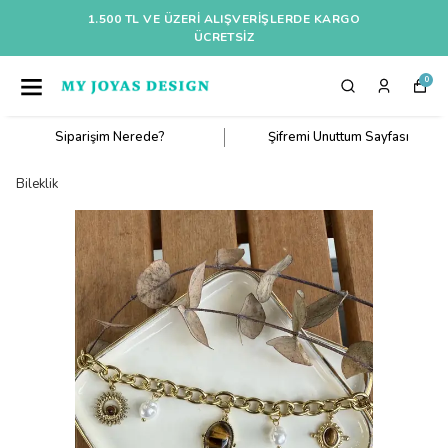
1.500 TL VE ÜZERI ALIŞVERIŞLERDE KARGO
ÜCRETSİZ
0
Siparişim Nerede?
Şifremi Unuttum Sayfası
Bileklik