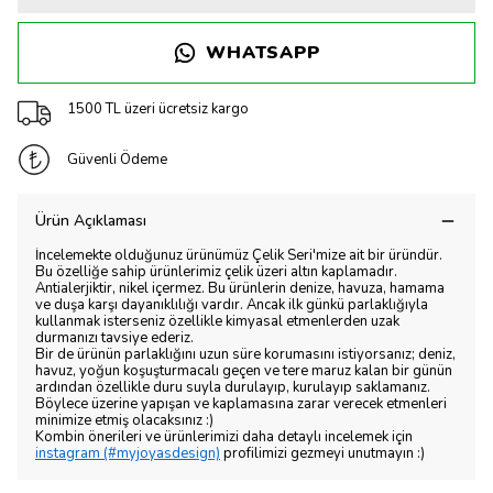
WHATSAPP
1500 TL üzeri ücretsiz kargo
Güvenli Ödeme
Ürün Açıklaması
İncelemekte olduğunuz ürünümüz Çelik Seri'mize ait bir üründür.
Bu özelliğe sahip ürünlerimiz çelik üzeri altın kaplamadır.
Antialerjiktir, nikel içermez. Bu ürünlerin denize, havuza, hamama
ve duşa karşı dayanıklılığı vardır. Ancak ilk günkü parlaklığıyla
kullanmak isterseniz özellikle kimyasal etmenlerden uzak
durmanızı tavsiye ederiz.
Bir de ürünün parlaklığını uzun süre korumasını istiyorsanız; deniz,
havuz, yoğun koşuşturmacalı geçen ve tere maruz kalan bir günün
ardından özellikle duru suyla durulayıp, kurulayıp saklamanız.
Böylece üzerine yapışan ve kaplamasına zarar verecek etmenleri
minimize etmiş olacaksınız :)
Kombin önerileri ve ürünlerimizi daha detaylı incelemek için
instagram (#myjoyasdesign)
profilimizi gezmeyi unutmayın :)