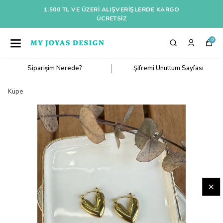
1.500 TL VE ÜZERI ALIŞVERIŞLERDE KARGO
ÜCRETSİZ
0
Siparişim Nerede?
Şifremi Unuttum Sayfası
Küpe