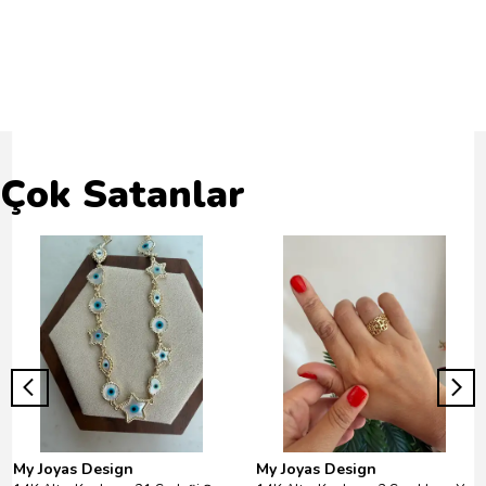
Yorumlar
Bu ürün için henüz yorum yapılmamış.
Çok Satanlar
My Joyas Design
My Joyas Design