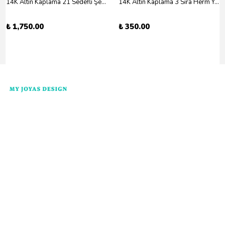
14K Altın Kaplama 21 Sedefli Şekiller Kolye 46cm
14K Altın Kaplama 3 Sıra Herm Yüzük Gold
₺ 1,750.00
₺ 350.00
Kategoriler
Kurumsal
Yardım