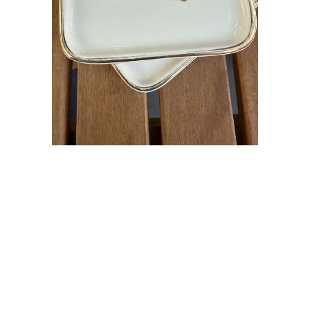
Çelik Minimal Kalp Küpe
Ürün Kodu
:
JKU4225
₺ 250.00
Stoğa Gelince Haber Ver