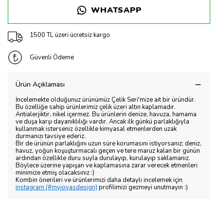
WHATSAPP
1500 TL üzeri ücretsiz kargo
Güvenli Ödeme
Ürün Açıklaması
İncelemekte olduğunuz ürünümüz Çelik Seri'mize ait bir üründür.
Bu özelliğe sahip ürünlerimiz çelik üzeri altın kaplamadır.
Antialerjiktir, nikel içermez. Bu ürünlerin denize, havuza, hamama
ve duşa karşı dayanıklılığı vardır. Ancak ilk günkü parlaklığıyla
kullanmak isterseniz özellikle kimyasal etmenlerden uzak
durmanızı tavsiye ederiz.
Bir de ürünün parlaklığını uzun süre korumasını istiyorsanız; deniz,
havuz, yoğun koşuşturmacalı geçen ve tere maruz kalan bir günün
ardından özellikle duru suyla durulayıp, kurulayıp saklamanız.
Böylece üzerine yapışan ve kaplamasına zarar verecek etmenleri
minimize etmiş olacaksınız :)
Kombin önerileri ve ürünlerimizi daha detaylı incelemek için
instagram (#myjoyasdesign)
profilimizi gezmeyi unutmayın :)