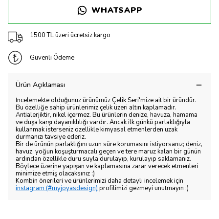
WHATSAPP
1500 TL üzeri ücretsiz kargo
Güvenli Ödeme
Ürün Açıklaması
İncelemekte olduğunuz ürünümüz Çelik Seri'mize ait bir üründür.
Bu özelliğe sahip ürünlerimiz çelik üzeri altın kaplamadır.
Antialerjiktir, nikel içermez. Bu ürünlerin denize, havuza, hamama
ve duşa karşı dayanıklılığı vardır. Ancak ilk günkü parlaklığıyla
kullanmak isterseniz özellikle kimyasal etmenlerden uzak
durmanızı tavsiye ederiz.
Bir de ürünün parlaklığını uzun süre korumasını istiyorsanız; deniz,
havuz, yoğun koşuşturmacalı geçen ve tere maruz kalan bir günün
ardından özellikle duru suyla durulayıp, kurulayıp saklamanız.
Böylece üzerine yapışan ve kaplamasına zarar verecek etmenleri
minimize etmiş olacaksınız :)
Kombin önerileri ve ürünlerimizi daha detaylı incelemek için
instagram (#myjoyasdesign)
profilimizi gezmeyi unutmayın :)