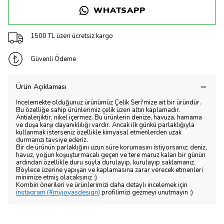
WHATSAPP
1500 TL üzeri ücretsiz kargo
Güvenli Ödeme
Ürün Açıklaması
İncelemekte olduğunuz ürünümüz Çelik Seri'mize ait bir üründür.
Bu özelliğe sahip ürünlerimiz çelik üzeri altın kaplamadır.
Antialerjiktir, nikel içermez. Bu ürünlerin denize, havuza, hamama
ve duşa karşı dayanıklılığı vardır. Ancak ilk günkü parlaklığıyla
kullanmak isterseniz özellikle kimyasal etmenlerden uzak
durmanızı tavsiye ederiz.
Bir de ürünün parlaklığını uzun süre korumasını istiyorsanız; deniz,
havuz, yoğun koşuşturmacalı geçen ve tere maruz kalan bir günün
ardından özellikle duru suyla durulayıp, kurulayıp saklamanız.
Böylece üzerine yapışan ve kaplamasına zarar verecek etmenleri
minimize etmiş olacaksınız :)
Kombin önerileri ve ürünlerimizi daha detaylı incelemek için
instagram (#myjoyasdesign)
profilimizi gezmeyi unutmayın :)