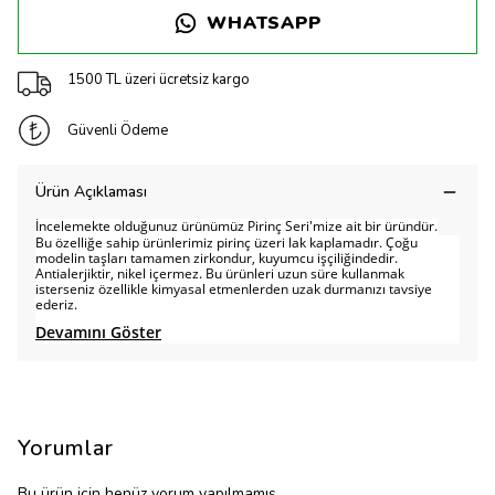
WHATSAPP
1500 TL üzeri ücretsiz kargo
Güvenli Ödeme
Ürün Açıklaması
İncelemekte olduğunuz ürünümüz Pirinç Seri'mize ait bir üründür.
Bu özelliğe sahip ürünlerimiz pirinç üzeri lak kaplamadır. Çoğu
modelin taşları tamamen zirkondur, kuyumcu işçiliğindedir.
Antialerjiktir, nikel içermez. Bu ürünleri uzun süre kullanmak
isterseniz özellikle kimyasal etmenlerden uzak durmanızı tavsiye
ederiz.
Devamını Göster
Yorumlar
Bu ürün için henüz yorum yapılmamış.