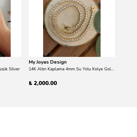
My Joyas Design
My Jo
zük Silver
14K Altın Kaplama 4mm Su Yolu Kolye Gold 41cm
14K Alt
₺ 2,000.00
₺ 600