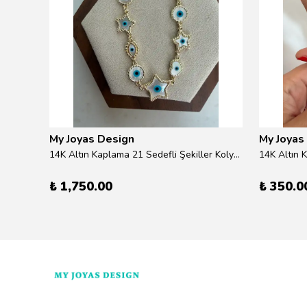
My Joyas Design
My Joyas
ilver
14K Altın Kaplama 21 Sedefli Şekiller Kolye 46cm
14K Altın 
₺ 1,750.00
₺ 350.0