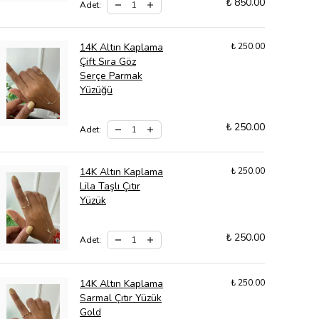
₺ 850.00
Adet
:
14K Altın Kaplama
₺ 250.00
Çift Sıra Göz
Serçe Parmak
Yüzüğü
₺ 250.00
Adet
:
14K Altın Kaplama
₺ 250.00
Lila Taşlı Çıtır
Yüzük
₺ 250.00
Adet
:
14K Altın Kaplama
₺ 250.00
Sarmal Çıtır Yüzük
Gold