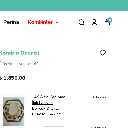
0
Perina
Kombinler
Kombin Önerisi
Ürün Kodu
:
Kombin160
₺ 1,850.00
14K Altın Kaplama
₺ 850.00
İkili Lacivert
Boncuk & Oklu
Bileklik 16+2 cm