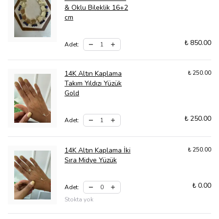
& Oklu Bileklik 16+2
cm
₺ 850.00
Adet
:
14K Altın Kaplama
₺ 250.00
Takım Yıldızı Yüzük
Gold
₺ 250.00
Adet
:
14K Altın Kaplama İki
₺ 250.00
Sıra Midye Yüzük
₺ 0.00
Adet
:
Stokta yok