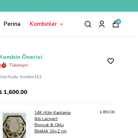
0
Perina
Kombinler
Kombin Önerisi
Tükeniyor
Ürün Kodu
:
Kombin162
₺ 1,600.00
14K Altın Kaplama
₺ 850.00
İkili Lacivert
Boncuk & Oklu
Bileklik 16+2 cm