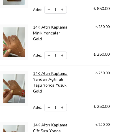
₺ 850.00
Adet
:
14K Altın Kaplama
₺ 250.00
Minik Yoncalar
Gold
₺ 250.00
Adet
:
14K Altın Kaplama
₺ 250.00
Yandan Açılmalı
Taşlı Yonca Yüzük
Gold
₺ 250.00
Adet
:
14K Altın Kaplama
₺ 250.00
Çift Sıra Yonca