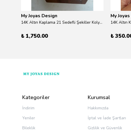
My Joyas Design
My Joyas
14K Altın Kaplama baget Su Yolu Bileklik 17+2cm
14K Altın Kaplama 21 Sedefli Şekiller Kolye 46cm
14K Altın 
₺ 1,750.00
₺ 350.0
Kategoriler
Kurumsal
İndirim
Hakkımızda
Yeniler
İptal ve İade Şartları
Bileklik
Gizlilik ve Güvenlik