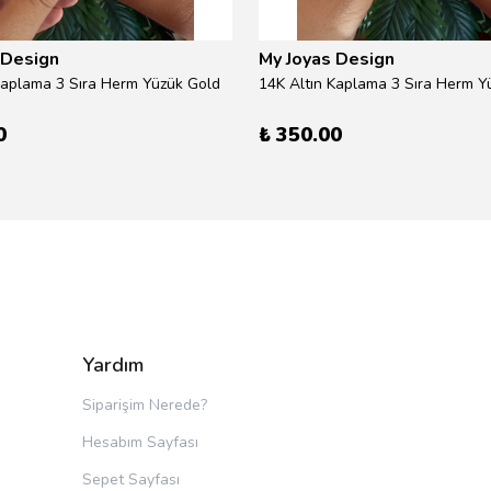
 Design
My Joyas Design
Kaplama 3 Sıra Herm Yüzük Gold
14K Altın Kaplama 3 Sıra Herm Yü
0
₺ 350.00
Yardım
Siparişim Nerede?
Hesabım Sayfası
Sepet Sayfası