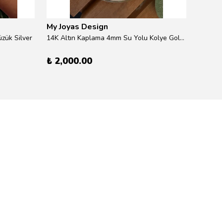
My Joyas Design
My Jo
zük Silver
14K Altın Kaplama 4mm Su Yolu Kolye Gold 41cm
14K Alt
₺ 2,000.00
₺ 600