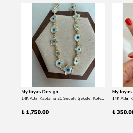
My Joyas Design
My Joyas
ilver
14K Altın Kaplama 21 Sedefli Şekiller Kolye 46cm
14K Altın 
₺ 1,750.00
₺ 350.0