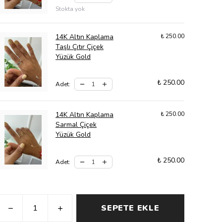
Stokta yok
14K Altın Kaplama
₺ 250.00
Taşlı Çıtır Çiçek
Yüzük Gold
₺ 250.00
Adet
:
14K Altın Kaplama
₺ 250.00
Sarmal Çiçek
Yüzük Gold
₺ 250.00
Adet
:
SEPETE EKLE