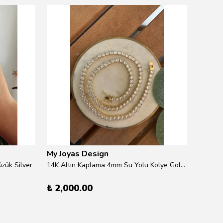
My Joyas Design
My Jo
zük Silver
14K Altın Kaplama 4mm Su Yolu Kolye Gold 41cm
14K Alt
₺ 2,000.00
₺ 600