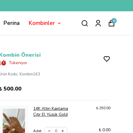
0
Perina
Kombinler
Kombin Önerisi
Tükeniyor
Ürün Kodu
:
Kombin163
₺ 500.00
14K Altın Kaplama
₺ 250.00
Çıtır El Yüzük Gold
₺ 0.00
Adet
: