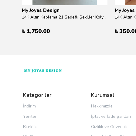
My Joyas Design
My Joyas
ilver
14K Altın Kaplama 21 Sedefli Şekiller Kolye 46cm
14K Altın 
₺ 1,750.00
₺ 350.0
Kategoriler
Kurumsal
İndirim
Hakkımızda
Yeniler
İptal ve İade Şartları
Bileklik
Gizlilik ve Güvenlik