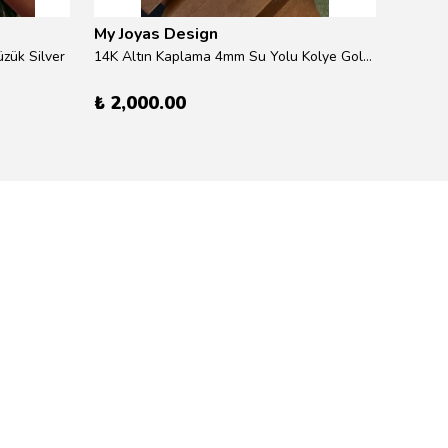
My Joyas Design
My Jo
zük Silver
14K Altın Kaplama 4mm Su Yolu Kolye Gold 41cm
14K Alt
₺ 2,000.00
₺ 600