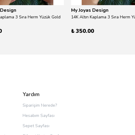
 Design
My Joyas Design
Kaplama 3 Sıra Herm Yüzük Gold
14K Altın Kaplama 3 Sıra Herm Yü
0
₺ 350.00
Yardım
Siparişim Nerede?
Hesabım Sayfası
Sepet Sayfası