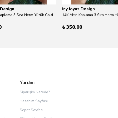
 Design
My Joyas Design
Kaplama 3 Sıra Herm Yüzük Gold
14K Altın Kaplama 3 Sıra Herm Yü
0
₺ 350.00
Yardım
Siparişim Nerede?
Hesabım Sayfası
Sepet Sayfası