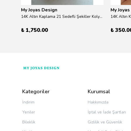
My Joyas Design
My Joyas
ilver
14K Altın Kaplama 21 Sedefli Şekiller Kolye 46cm
14K Altın 
₺ 1,750.00
₺ 350.0
Kategoriler
Kurumsal
İndirim
Hakkımızda
Yeniler
İptal ve İade Şartları
Bileklik
Gizlilik ve Güvenlik