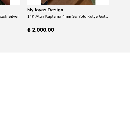
My Joyas Design
My Jo
zük Silver
14K Altın Kaplama 4mm Su Yolu Kolye Gold 41cm
14K Alt
₺ 2,000.00
₺ 600