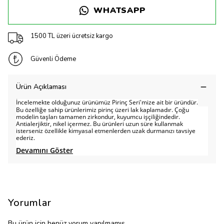
WHATSAPP
1500 TL üzeri ücretsiz kargo
Güvenli Ödeme
Ürün Açıklaması
İncelemekte olduğunuz ürünümüz Pirinç Seri'mize ait bir üründür.
Bu özelliğe sahip ürünlerimiz pirinç üzeri lak kaplamadır. Çoğu
modelin taşları tamamen zirkondur, kuyumcu işçiliğindedir.
Antialerjiktir, nikel içermez. Bu ürünleri uzun süre kullanmak
isterseniz özellikle kimyasal etmenlerden uzak durmanızı tavsiye
ederiz.
Devamını Göster
Yorumlar
Bu ürün için henüz yorum yapılmamış.