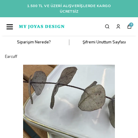
1.500 TL VE ÜZERI ALIŞVERIŞLERDE KARGO
ÜCRETSİZ
0
Siparişim Nerede?
Şifremi Unuttum Sayfası
Earcuff