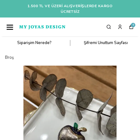
1.500 TL VE ÜZERI ALIŞVERIŞLERDE KARGO
ÜCRETSİZ
0
Siparişim Nerede?
Şifremi Unuttum Sayfası
Broş