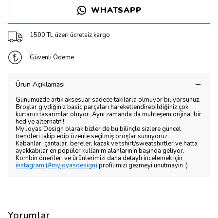
WHATSAPP
1500 TL üzeri ücretsiz kargo
Güvenli Ödeme
Ürün Açıklaması
Günümüzde artık aksesuar sadece takılarla olmuyor biliyorsunuz.
Broşlar giydiğiniz basic parçaları hareketlendirebildiğiniz çok
kurtarıcı tasarımlar oluyor. Aynı zamanda da muhteşem orijinal bir
hediye alternatifi!
My Joyas Design olarak bizler de bu bilinçle sizlere güncel
trendleri takip edip özenle seçilmiş broşlar sunuyoruz.
Kabanlar, çantalar, bereler, kazak ve tshirt/sweatshirtler ve hatta
ayakkabılar en popüler kullanım alanlarının başında geliyor.
Kombin önerileri ve ürünlerimizi daha detaylı incelemek için
instagram (#myjoyasdesign)
profilimizi gezmeyi unutmayın :)
Yorumlar