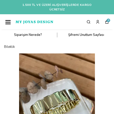
1.500 TL VE ÜZERI ALIŞVERIŞLERDE KARGO
ÜCRETSİZ
0
Siparişim Nerede?
Şifremi Unuttum Sayfası
Bileklik