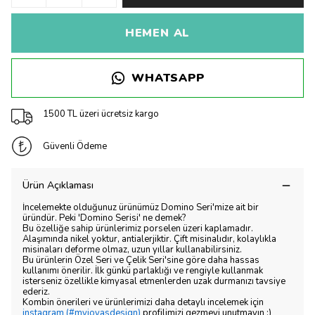
HEMEN AL
WHATSAPP
1500 TL üzeri ücretsiz kargo
Güvenli Ödeme
Ürün Açıklaması
İncelemekte olduğunuz ürünümüz Domino Seri'mize ait bir
üründür. Peki 'Domino Serisi' ne demek?
Bu özelliğe sahip ürünlerimiz porselen üzeri kaplamadır.
Alaşımında nikel yoktur, antialerjiktir. Çift misinalıdır, kolaylıkla
misinaları deforme olmaz, uzun yıllar kullanabilirsiniz.
Bu ürünlerin Özel Seri ve Çelik Seri'sine göre daha hassas
kullanımı önerilir. İlk günkü parlaklığı ve rengiyle kullanmak
isterseniz özellikle kimyasal etmenlerden uzak durmanızı tavsiye
ederiz.
Kombin önerileri ve ürünlerimizi daha detaylı incelemek için
instagram (#myjoyasdesign)
profilimizi gezmeyi unutmayın :)