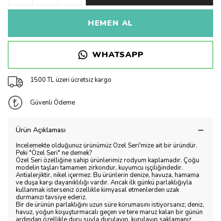
HEMEN AL
WHATSAPP
1500 TL üzeri ücretsiz kargo
Güvenli Ödeme
Ürün Açıklaması
İncelemekte olduğunuz ürünümüz Özel Seri'mize ait bir üründür.
Peki "Özel Seri" ne demek?
Özel Seri özelliğine sahip ürünlerimiz rodyum kaplamadır. Çoğu
modelin taşları tamamen zirkondur, kuyumcu işçiliğindedir.
Antialerjiktir, nikel içermez. Bu ürünlerin denize, havuza, hamama
ve duşa karşı dayanıklılığı vardır. Ancak ilk günkü parlaklığıyla
kullanmak isterseniz özellikle kimyasal etmenlerden uzak
durmanızı tavsiye ederiz.
Bir de ürünün parlaklığını uzun süre korumasını istiyorsanız; deniz,
havuz, yoğun koşuşturmacalı geçen ve tere maruz kalan bir günün
ardından özellikle duru suyla durulayıp, kurulayıp saklamanız.