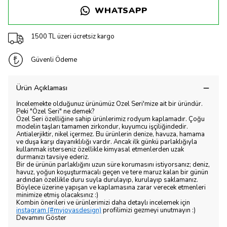
WHATSAPP
1500 TL üzeri ücretsiz kargo
Güvenli Ödeme
Ürün Açıklaması
İncelemekte olduğunuz ürünümüz Özel Seri'mize ait bir üründür.
Peki "Özel Seri" ne demek?
Özel Seri özelliğine sahip ürünlerimiz rodyum kaplamadır. Çoğu
modelin taşları tamamen zirkondur, kuyumcu işçiliğindedir.
Antialerjiktir, nikel içermez. Bu ürünlerin denize, havuza, hamama
ve duşa karşı dayanıklılığı vardır. Ancak ilk günkü parlaklığıyla
kullanmak isterseniz özellikle kimyasal etmenlerden uzak
durmanızı tavsiye ederiz.
Bir de ürünün parlaklığını uzun süre korumasını istiyorsanız; deniz,
havuz, yoğun koşuşturmacalı geçen ve tere maruz kalan bir günün
ardından özellikle duru suyla durulayıp, kurulayıp saklamanız.
Böylece üzerine yapışan ve kaplamasına zarar verecek etmenleri
minimize etmiş olacaksınız :)
Kombin önerileri ve ürünlerimizi daha detaylı incelemek için
instagram (#myjoyasdesign)
profilimizi gezmeyi unutmayın :)
Devamını Göster