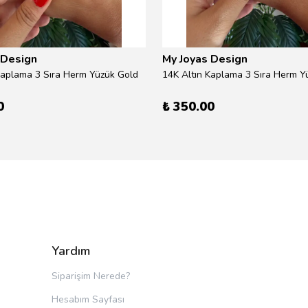
 Design
My Joyas Design
Kaplama 3 Sıra Herm Yüzük Gold
14K Altın Kaplama 3 Sıra Herm Yü
0
₺ 350.00
Yardım
Siparişim Nerede?
Hesabım Sayfası