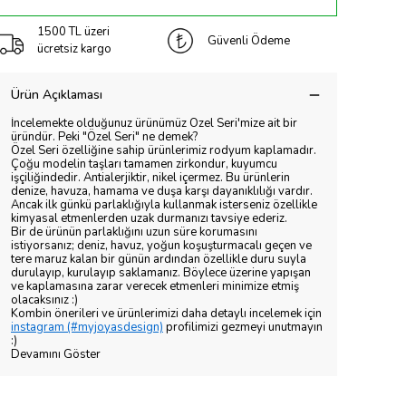
1500 TL üzeri
Güvenli Ödeme
ücretsiz kargo
Ürün Açıklaması
İncelemekte olduğunuz ürünümüz Özel Seri'mize ait bir
üründür. Peki "Özel Seri" ne demek?
Özel Seri özelliğine sahip ürünlerimiz rodyum kaplamadır.
Çoğu modelin taşları tamamen zirkondur, kuyumcu
işçiliğindedir. Antialerjiktir, nikel içermez. Bu ürünlerin
denize, havuza, hamama ve duşa karşı dayanıklılığı vardır.
Ancak ilk günkü parlaklığıyla kullanmak isterseniz özellikle
kimyasal etmenlerden uzak durmanızı tavsiye ederiz.
Bir de ürünün parlaklığını uzun süre korumasını
istiyorsanız; deniz, havuz, yoğun koşuşturmacalı geçen ve
tere maruz kalan bir günün ardından özellikle duru suyla
durulayıp, kurulayıp saklamanız. Böylece üzerine yapışan
ve kaplamasına zarar verecek etmenleri minimize etmiş
olacaksınız :)
Kombin önerileri ve ürünlerimizi daha detaylı incelemek için
instagram (#myjoyasdesign)
profilimizi gezmeyi unutmayın
:)
Devamını Göster