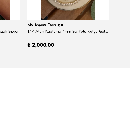
My Joyas Design
My Jo
zük Silver
14K Altın Kaplama 4mm Su Yolu Kolye Gold 41cm
14K Alt
₺ 2,000.00
₺ 600