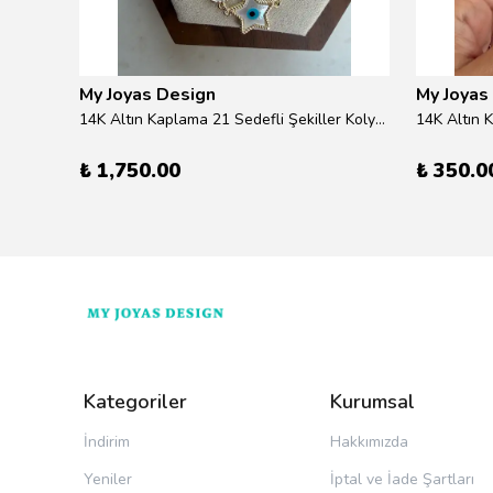
My Joyas Design
My Joyas
ilver
14K Altın Kaplama 21 Sedefli Şekiller Kolye 46cm
14K Altın 
₺ 1,750.00
₺ 350.0
Kategoriler
Kurumsal
İndirim
Hakkımızda
Yeniler
İptal ve İade Şartları