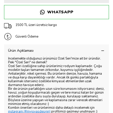
WHATSAPP
1500 TL üzeri ücretsiz kargo
Güvenli Ödeme
Ürün Açıklaması
İncelemekte olduğunuz ürünümüz Özel Seri'mize ait bir üründür.
Peki "Özel Seri" ne demek?
Özel Seri özelliğine sahip ürünlerimiz rodyum kaplamadır. Çoğu
modelin taşları tamamen zirkondur, kuyumcu işçiliğindedir.
Antialerjiktir, nikel içermez. Bu ürünlerin denize, havuza, hamama
ve duşa karşı dayanıklılığı vardır. Ancak ilk günkü parlaklığıyla
kullanmak isterseniz özellikle kimyasal etmenlerden uzak
durmanızı tavsiye ederiz.
Bir de ürünün parlaklığını uzun süre korumasını istiyorsanız; deniz,
havuz, yoğun koşuşturmacalı geçen ve tere maruz kalan bir günün
ardından özellikle duru suyla durulayıp, kurulayıp saklamanız.
Böylece üzerine yapışan ve kaplamasına zarar verecek etmenleri
minimize etmiş olacaksınız :)
Kombin önerileri ve ürünlerimizi daha detaylı incelemek için
instagram (#myjoyasdesign)
profilimizi gezmeyi unutmayın :)