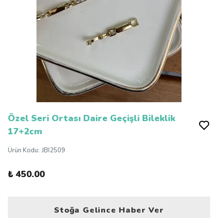
Özel Seri Ortası Daire Geçişli Bileklik
17+2cm
Ürün Kodu
:
JBI2509
₺ 450.00
Stoğa Gelince Haber Ver