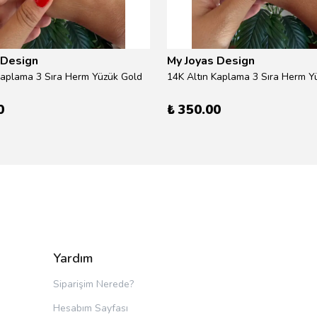
 Design
My Joyas Design
Kaplama 3 Sıra Herm Yüzük Gold
14K Altın Kaplama 3 Sıra Herm Yü
0
₺ 350.00
Yardım
Siparişim Nerede?
Hesabım Sayfası