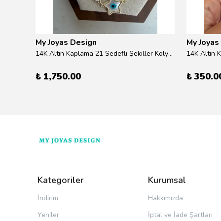
My Joyas Design
My Joyas
ilver
14K Altın Kaplama 21 Sedefli Şekiller Kolye 46cm
14K Altın 
₺ 1,750.00
₺ 350.0
Kategoriler
Kurumsal
İndirim
Hakkımızda
Yeniler
İptal ve İade Şartları