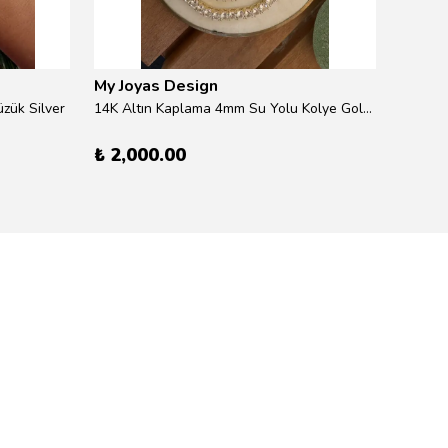
My Joyas Design
My Jo
zük Silver
14K Altın Kaplama 4mm Su Yolu Kolye Gold 41cm
14K Alt
₺ 2,000.00
₺ 600