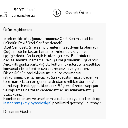
1500 TL üzeri
Güvenli Ödeme
ücretsiz kargo
Ürün Açıklaması
İncelemekte olduğunuz ürünümüz Özel Seri'mize ait bir
üründür. Peki "Özel Seri" ne demek?
Özel Seri özelliğine sahip ürünlerimiz rodyum kaplamadır.
Çoğu modelin taşları tamamen zirkondur, kuyumcu
işçiliğindedir. Antialerjiktir, nikel içermez. Bu ürünlerin
denize, havuza, hamama ve duşa karşı dayanıklılığı vardır.
Ancak ilk günkü parlaklığıyla kullanmak isterseniz özellikle
kimyasal etmenlerden uzak durmanızı tavsiye ederiz.
Bir de ürünün parlaklığını uzun süre korumasını
istiyorsanız; deniz, havuz, yoğun koşuşturmacalı geçen ve
tere maruz kalan bir günün ardından özellikle duru suyla
durulayıp, kurulayıp saklamanız. Böylece üzerine yapışan
ve kaplamasına zarar verecek etmenleri minimize etmiş
olacaksınız :)
Kombin önerileri ve ürünlerimizi daha detaylı incelemek için
instagram (#myjoyasdesign)
profilimizi gezmeyi unutmayın
:)
Devamını Göster