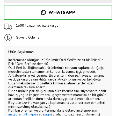
WHATSAPP
1500 TL üzeri ücretsiz kargo
Güvenli Ödeme
Ürün Açıklaması
İncelemekte olduğunuz ürünümüz Özel Seri'mize ait bir üründür.
Peki "Özel Seri" ne demek?
Özel Seri özelliğine sahip ürünlerimiz rodyum kaplamadır. Çoğu
modelin taşları tamamen zirkondur, kuyumcu işçiliğindedir.
Antialerjiktir, nikel içermez. Bu ürünlerin denize, havuza, hamama
ve duşa karşı dayanıklılığı vardır. Ancak ilk günkü parlaklığıyla
kullanmak isterseniz özellikle kimyasal etmenlerden uzak
durmanızı tavsiye ederiz.
Bir de ürünün parlaklığını uzun süre korumasını istiyorsanız; deniz,
havuz, yoğun koşuşturmacalı geçen ve tere maruz kalan bir günün
ardından özellikle duru suyla durulayıp, kurulayıp saklamanız.
Böylece üzerine yapışan ve kaplamasına zarar verecek etmenleri
minimize etmiş olacaksınız :)
Kombin önerileri ve ürünlerimizi daha detaylı incelemek için
instagram (#myjoyasdesign)
profilimizi gezmeyi unutmayın :)