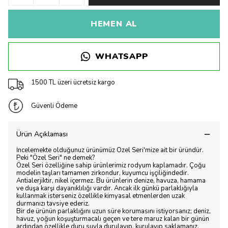
HEMEN AL
WHATSAPP
1500 TL üzeri ücretsiz kargo
Güvenli Ödeme
Ürün Açıklaması
İncelemekte olduğunuz ürünümüz Özel Seri'mize ait bir üründür.
Peki "Özel Seri" ne demek?
Özel Seri özelliğine sahip ürünlerimiz rodyum kaplamadır. Çoğu
modelin taşları tamamen zirkondur, kuyumcu işçiliğindedir.
Antialerjiktir, nikel içermez. Bu ürünlerin denize, havuza, hamama
ve duşa karşı dayanıklılığı vardır. Ancak ilk günkü parlaklığıyla
kullanmak isterseniz özellikle kimyasal etmenlerden uzak
durmanızı tavsiye ederiz.
Bir de ürünün parlaklığını uzun süre korumasını istiyorsanız; deniz,
havuz, yoğun koşuşturmacalı geçen ve tere maruz kalan bir günün
ardından özellikle duru suyla durulayıp, kurulayıp saklamanız.