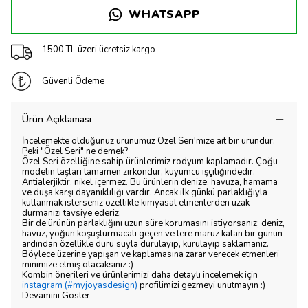
WHATSAPP
1500 TL üzeri ücretsiz kargo
Güvenli Ödeme
Ürün Açıklaması
İncelemekte olduğunuz ürünümüz Özel Seri'mize ait bir üründür.
Peki "Özel Seri" ne demek?
Özel Seri özelliğine sahip ürünlerimiz rodyum kaplamadır. Çoğu
modelin taşları tamamen zirkondur, kuyumcu işçiliğindedir.
Antialerjiktir, nikel içermez. Bu ürünlerin denize, havuza, hamama
ve duşa karşı dayanıklılığı vardır. Ancak ilk günkü parlaklığıyla
kullanmak isterseniz özellikle kimyasal etmenlerden uzak
durmanızı tavsiye ederiz.
Bir de ürünün parlaklığını uzun süre korumasını istiyorsanız; deniz,
havuz, yoğun koşuşturmacalı geçen ve tere maruz kalan bir günün
ardından özellikle duru suyla durulayıp, kurulayıp saklamanız.
Böylece üzerine yapışan ve kaplamasına zarar verecek etmenleri
minimize etmiş olacaksınız :)
Kombin önerileri ve ürünlerimizi daha detaylı incelemek için
instagram (#myjoyasdesign)
profilimizi gezmeyi unutmayın :)
Devamını Göster