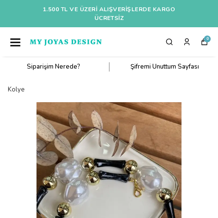
1.500 TL VE ÜZERI ALIŞVERIŞLERDE KARGO
ÜCRETSİZ
0
Siparişim Nerede?
Şifremi Unuttum Sayfası
Kolye