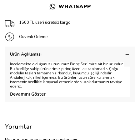
WHATSAPP
1500 TL üzeri ücretsiz kargo
Güvenli Ödeme
Ürün Açıklaması
İncelemekte olduğunuz ürünümüz Pirinç Seri'mize ait bir üründür.
Bu özelliğe sahip ürünlerimiz pirinç üzeri lak kaplamadır. Çoğu
modelin taşları tamamen zirkondur, kuyumcu işçiliğindedir.
Antialerjiktir, nikel içermez. Bu ürünleri uzun süre kullanmak
isterseniz özellikle kimyasal etmenlerden uzak durmanızı tavsiye
ederiz.
Devamını Göster
Yorumlar
Bu ürün için henüz yorum yapılmamış.