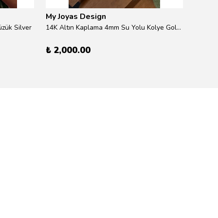
My Joyas Design
My Jo
zük Silver
14K Altın Kaplama 4mm Su Yolu Kolye Gold 41cm
14K Alt
₺ 2,000.00
₺ 600