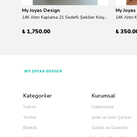
My Joyas Design
My Joyas
ilver
14K Altın Kaplama 21 Sedefli Şekiller Kolye 46cm
14K Altın 
₺ 1,750.00
₺ 350.0
Kategoriler
Kurumsal
İndirim
Hakkımızda
Yeniler
İptal ve İade Şartları
Bileklik
Gizlilik ve Güvenlik