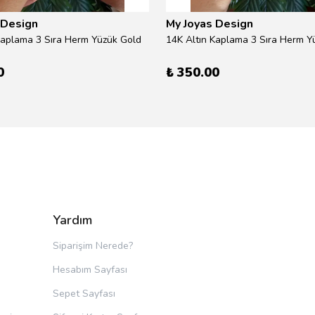
 Design
My Joyas Design
Kaplama 3 Sıra Herm Yüzük Gold
14K Altın Kaplama 3 Sıra Herm Yü
0
₺ 350.00
Yardım
Siparişim Nerede?
Hesabım Sayfası
Sepet Sayfası