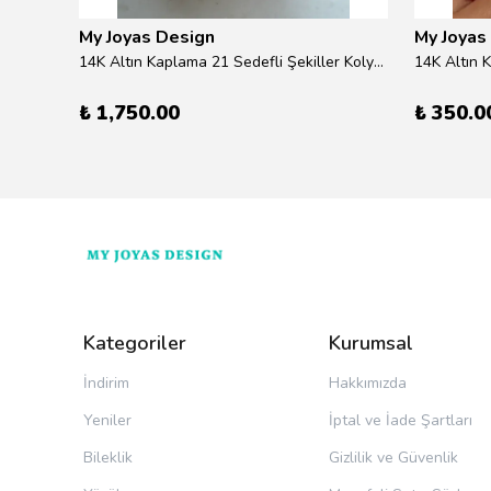
My Joyas Design
My Joyas
ilver
14K Altın Kaplama 21 Sedefli Şekiller Kolye 46cm
14K Altın 
₺ 1,750.00
₺ 350.0
Kategoriler
Kurumsal
İndirim
Hakkımızda
Yeniler
İptal ve İade Şartları
Bileklik
Gizlilik ve Güvenlik