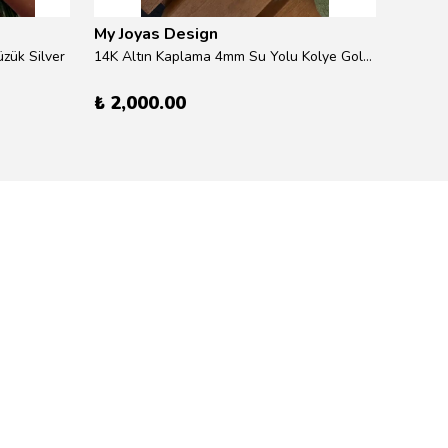
My Joyas Design
My Jo
zük Silver
14K Altın Kaplama 4mm Su Yolu Kolye Gold 41cm
14K Alt
₺ 2,000.00
₺ 600