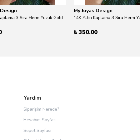
 Design
My Joyas Design
Kaplama 3 Sıra Herm Yüzük Gold
14K Altın Kaplama 3 Sıra Herm Yü
0
₺ 350.00
Yardım
Siparişim Nerede?
Hesabım Sayfası
Sepet Sayfası