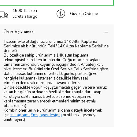
1500 TL üzeri
Güvenli Ödeme
ücretsiz kargo
Ürün Açıklaması
İncelemekte olduğunuz ürünümüz 14K Altın Kaplama
Seri'mize ait bir üründür. Peki "14K Altın Kaplama Serisi" ne
demek?
Bu özelliğe sahip ürünlerimiz 14K altın kaplama
teknolojisiyle üretilen ürünlerdir. Çoğu modelin taşları
tamamen zirkondur, kuyumcu işçiliğindedir. Antialerjiktir,
nikel içermez. Bu ürünlerin Özel Seri ve Çelik Seri'sine göre
daha hassas kullanımı önerilir. İlk günkü parlaklığı ve
rengiyle kullanmak isterseniz özellikle kimyasal
etmenlerden uzak durmanızı tavsiye ederiz.
Bir de özellikle yoğun koşuşturmacalı geçen ve tere maruz
kalan bir günün ardından özellikle duru suyla durulayıp,
kurulayıp saklamanız. Böylece üzerine yapışan ve
kaplamasına zarar verecek etmenleri minimize etmiş
olacaksınız :)
Kombin önerileri ve ürünlerimizi daha detaylı incelemek
için
instagram (#myjoyasdesign)
profilimizi gezmeyi
unutmayın :)