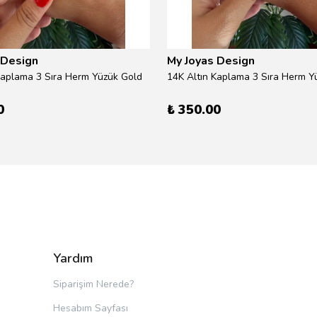
 Design
My Joyas Design
Kaplama 3 Sıra Herm Yüzük Gold
14K Altın Kaplama 3 Sıra Herm Yü
0
₺ 350.00
Yardım
Siparişim Nerede?
Hesabım Sayfası