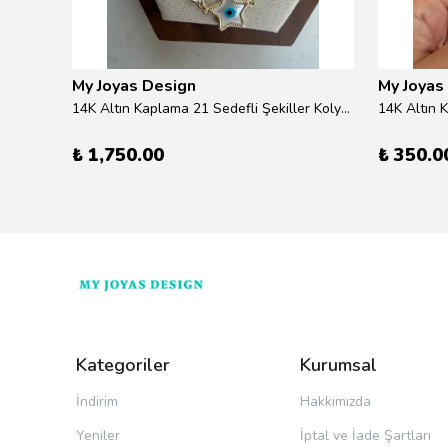
My Joyas Design
My Joyas
ilver
14K Altın Kaplama 21 Sedefli Şekiller Kolye 46cm
14K Altın 
₺ 1,750.00
₺ 350.0
Kategoriler
Kurumsal
İndirim
Hakkımızda
Yeniler
İptal ve İade Şartları