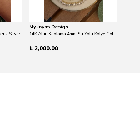
My Joyas Design
My Jo
zük Silver
14K Altın Kaplama 4mm Su Yolu Kolye Gold 41cm
14K Alt
₺ 2,000.00
₺ 600