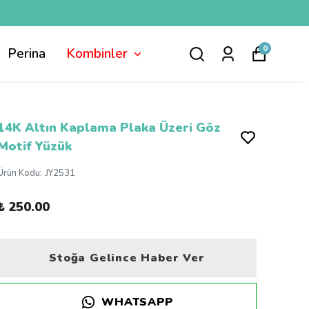
0
Perina
Kombinler
14K Altın Kaplama Plaka Üzeri Göz
Motif Yüzük
Ürün Kodu
:
JY2531
₺ 250.00
Stoğa Gelince Haber Ver
WHATSAPP