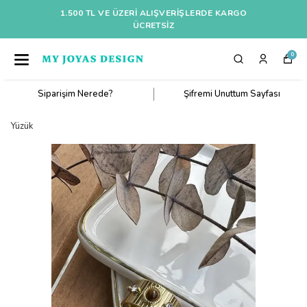
1.500 TL VE ÜZERI ALIŞVERIŞLERDE KARGO
ÜCRETSİZ
0
Siparişim Nerede?
Şifremi Unuttum Sayfası
Yüzük