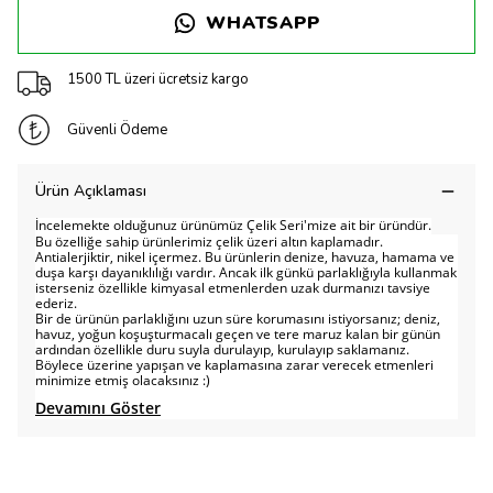
WHATSAPP
1500 TL üzeri ücretsiz kargo
Güvenli Ödeme
Ürün Açıklaması
İncelemekte olduğunuz ürünümüz Çelik Seri'mize ait bir üründür.
Bu özelliğe sahip ürünlerimiz çelik üzeri altın kaplamadır.
Antialerjiktir, nikel içermez. Bu ürünlerin denize, havuza, hamama ve
duşa karşı dayanıklılığı vardır. Ancak ilk günkü parlaklığıyla kullanmak
isterseniz özellikle kimyasal etmenlerden uzak durmanızı tavsiye
ederiz.
Bir de ürünün parlaklığını uzun süre korumasını istiyorsanız; deniz,
havuz, yoğun koşuşturmacalı geçen ve tere maruz kalan bir günün
ardından özellikle duru suyla durulayıp, kurulayıp saklamanız.
Böylece üzerine yapışan ve kaplamasına zarar verecek etmenleri
minimize etmiş olacaksınız :)
Devamını Göster