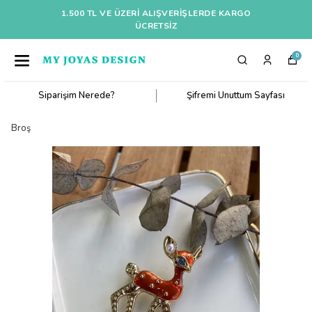
1.500 TL VE ÜZERI ALIŞVERIŞLERDE KARGO
ÜCRETSİZ
0
Siparişim Nerede?
Şifremi Unuttum Sayfası
Broş