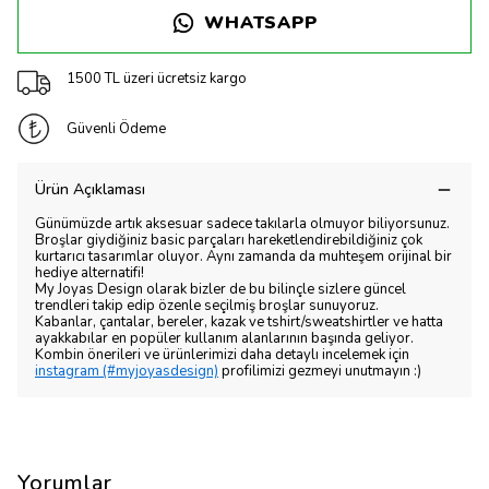
WHATSAPP
1500 TL üzeri ücretsiz kargo
Güvenli Ödeme
Ürün Açıklaması
Günümüzde artık aksesuar sadece takılarla olmuyor biliyorsunuz.
Broşlar giydiğiniz basic parçaları hareketlendirebildiğiniz çok
kurtarıcı tasarımlar oluyor. Aynı zamanda da muhteşem orijinal bir
hediye alternatifi!
My Joyas Design olarak bizler de bu bilinçle sizlere güncel
trendleri takip edip özenle seçilmiş broşlar sunuyoruz.
Kabanlar, çantalar, bereler, kazak ve tshirt/sweatshirtler ve hatta
ayakkabılar en popüler kullanım alanlarının başında geliyor.
Kombin önerileri ve ürünlerimizi daha detaylı incelemek için
instagram (#myjoyasdesign)
profilimizi gezmeyi unutmayın :)
Yorumlar